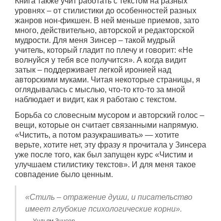
Книга также учит работать с текстом на разных
уровнях – от стилистики до особенностей разных
жанров нон-фикшен. В ней меньше приемов, зато
много, действительно, авторской и редакторской
мудрости. Для меня Зинсер – такой мудрый
учитель, который гладит по плечу и говорит: «Не
волнуйся у тебя все получится». А когда видит
затык – поддерживает легкой иронией над
авторскими муками. Читая некоторые страницы, я
оглядывалась с мыслью, что-то кто-то за мной
наблюдает и видит, как я работаю с текстом.
Борьба со словесным мусором и авторский голос –
вещи, которые он считает связанными напрямую.
«Чистить, а потом разукрашивать» — хотите
верьте, хотите нет, эту фразу я прочитала у Зинсера
уже после того, как был запущен курс «Чистим и
улучшаем стилистику текстов». И для меня такое
совпадение было ценным.
«Стиль – отражение души, и писательство
имеет глубокие психологические корни».