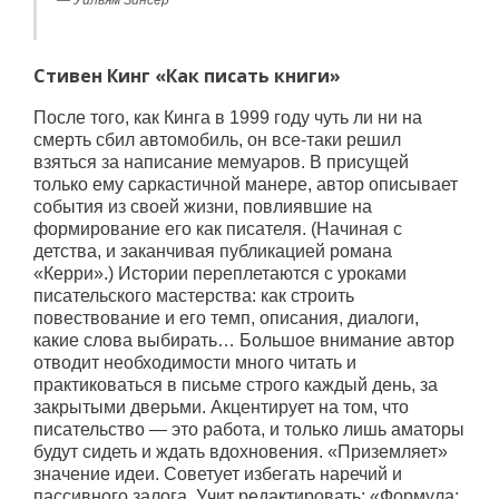
Уильям Зинсер
Стивен Кинг «Как писать книги»
После того, как Кинга в 1999 году чуть ли ни на
смерть сбил автомобиль, он все-таки решил
взяться за написание мемуаров. В присущей
только ему саркастичной манере, автор описывает
события из своей жизни, повлиявшие на
формирование его как писателя. (Начиная с
детства, и заканчивая публикацией романа
«Керри».) Истории переплетаются с уроками
писательского мастерства: как строить
повествование и его темп, описания, диалоги,
какие слова выбирать… Большое внимание автор
отводит необходимости много читать и
практиковаться в письме строго каждый день, за
закрытыми дверьми. Акцентирует на том, что
писательство — это работа, и только лишь аматоры
будут сидеть и ждать вдохновения. «Приземляет»
значение идеи. Советует избегать наречий и
пассивного залога. Учит редактировать: «Формула: