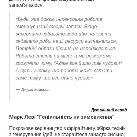
запам’яталося.
«Будь-яка довга, інтенсивна робота
зменшує наші творчі запаси. Якщо
вичерпати забагато води або наловити
забагато риби, наші ресурси виснажаться.
Потрібні образи більше не народжуються.
Робота стоїть на місці, а ми не можемо
зрозуміти чому. “Адже все йшло так чудово!”
А суть у тому, що робота може встати
саме тому, що все йшло чудово».
—
Джулія Кемерон
Детальний огляд
.
Марк Леві “Геніальність на замовлення”
Покрокове керівництво з фрірайтингу, збірка технік
з генерування ідей: не старайтеся занадто сильно;