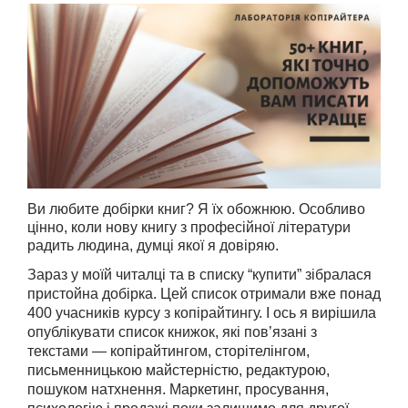
Ви любите добірки книг? Я їх обожнюю. Особливо
цінно, коли нову книгу з професійної літератури
радить людина, думці якої я довіряю.
Зараз у моїй читалці та в списку “купити” зібралася
пристойна добірка. Цей список отримали вже понад
400 учасників курсу з копірайтингу. І ось я вирішила
опублікувати список книжок, які пов’язані з
текстами — копірайтингом, сторітелінгом,
письменницькою майстерністю, редактурою,
пошуком натхнення. Маркетинг, просування,