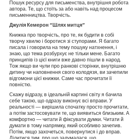
Пошук ресурсу для письменства, внутрішня робота
автора. Те, що стоїть за або навіть над процесом
письменництва. Творчість.
Джулія Кемерон “Шлях митця”
Книжка про творчість, про те, як будити в собі
творчу хвилю і боротися зі ступорами. Я багато
писала і говорила на тему пошуку натхнення, і
знаю, що тема розбурхує не тільки мене. Багато
принципів із цієї книги вже давно пішли в народ.
Тож якщо ви чули про ранкові сторінки, внутрішню
дитину чи наповнення свого колодязя, ви зачепили
відгомони цієї книжки. Саме час прочитати її
повністю.
Скажу відразу, в ідеальній картині світу я бачила
себе такою, що одразу виконує всі вправи. У
реальності — вирішила спочатку просто прочитати,
а потім застосовувати те, що виявиться близьким. А
комфортно — читати й фіксувати думки. Читати й
думати в тому напрямку, який особливо зачепив.
Потім, якщо захочеться, повернутися і до вправ.
Ділитися тим, про що задумалася, що