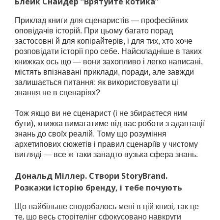
Блейк Снайдер “Врятуйте котика”
Приклад книги для сценаристів — професійних
оповідачів історій. При цьому багато порад
застосовні й для копірайтерів, і для тих, хто хоче
розповідати історії про себе. Найскладніше в таких
книжках ось що — вони захопливо і легко написані,
містять впізнавані приклади, поради, але завжди
залишається питання: як використовувати ці
знання не в сценаріях?
Тож якщо ви не сценарист (і не збираєтеся ним
бути), книжка вимагатиме від вас роботи з адаптації
знань до своїх реалій. Тому що розуміння
архетипових сюжетів і правил сценаріїв у чистому
вигляді — все ж таки занадто вузька сфера знань.
Дональд Міллер. Створи StoryBrand.
Розкажи історію бренду, і тебе почують
Що найбільше сподобалось мені в цій книзі, так це
те, що весь сторітелінг сфокусовано навкруги