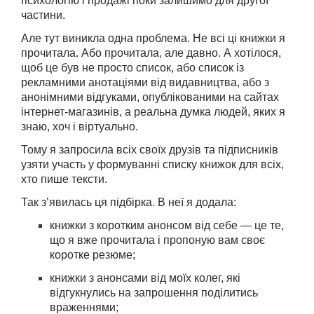
психологію і продажі поки залишимо для другої
частини.
Але тут виникла одна проблема. Не всі ці книжки я
прочитала. Або прочитала, але давно. А хотілося,
щоб це був не просто список, або список із
рекламними анотаціями від видавництва, або з
анонімними відгуками, опублікованими на сайтах
інтернет-магазинів, а реальна думка людей, яких я
знаю, хоч і віртуально.
Тому я запросила всіх своїх друзів та підписників
узяти участь у формуванні списку книжок для всіх,
хто пише тексти.
Так зʼявилась ця підбірка. В неї я додала:
книжки з коротким анонсом від себе — це те,
що я вже прочитала і пропоную вам своє
коротке резюме;
книжки з анонсами від моїх колег, які
відгукнулись на запрошення поділитись
враженнями;