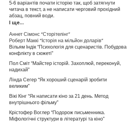
5-6 варіантів почати історію так, щоб затягнути
читача в текст, а не написати черговий прохідний
абзац, повний води.
І ще…
Аннет Сімонс “Сторітелінг”
Роберт Маккі “Історія на мільйон доларів”
Вільям Індік “Психологія для сценаристів. Побудова
конфлікту в сюжеті”
Пол Сміт “Майстер історій. Захоплюй, переконуй,
надихай”
Лінда Сегер “Як хороший сценарій зробити
великим”
Вікі Кінг “Як написати кіно за 21 день. Метод
внутрішнього фільму”
Крістофер Воглер “Подорож письменника.
Міфологічні структури в літературі та кіно”