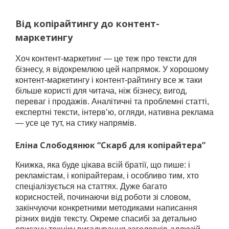
Від копірайтингу до контент-
маркетингу
Хоч контент-маркетинг — це теж про тексти для
бізнесу, я відокремлюю цей напрямок. У хорошому
контент-маркетингу і контент-райтингу все ж таки
більше користі для читача, ніж бізнесу, вигод,
переваг і продажів. Аналітичні та проблемні статті,
експертні тексти, інтерв’ю, огляди, нативна реклама
— усе це тут, на стику напрямів.
Еліна Слободянюк “Скарб для копірайтера”
Книжка, яка буде цікава всій братії, що пише: і
рекламістам, і копірайтерам, і особливо тим, хто
спеціалізується на статтях. Дуже багато
корисностей, починаючи від роботи зі словом,
закінчуючи конкретними методиками написання
різних видів тексту. Окреме спасибі за детально