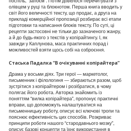
поспіль, “запоєм”. Потім довелося перечитувати з
олівцем у руці та блокнотом. Перша книга вводить у
світ його величності тексту, що продає, а друга на
прикладі комерційної пропозиції розбирає всі етапи
підготовки та написання блоків тексту. По суті, ці
рецепти застосовні не тільки до зазначеного жанру,
а й до будь-якого з текстів у копірайтингу. І, як
завжди у Каплунова, маса практичних порад і
можливостей взяти щось собі на озброєння.
Стаська Падалка “В очікуванні копірайтера”
Драма у восьми діях. Три герої — маркетолог,
письменник і філологиня — збираються разом, щоб
зустрітися з копірайтером і розібратися, в чому
полягає його робота. Авторка знайомить із
поняттям “вилка копірайтера”, пропонує практичні
вправи, що допоможуть налаштуватися на
письменницьку роботу, описує всі ключові тропи та
пояснює ефективність цих способів. Розкриває
принципи роботи нашого “стародавнього мозку”,
описує базові концепти та їхнє використання в