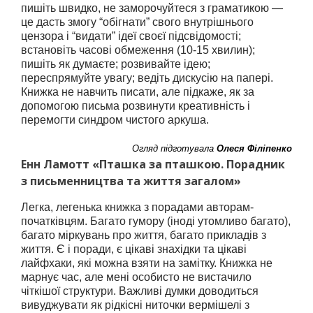
пишіть швидко, не заморочуйтеся з граматикою —
це дасть змогу “обігнати” свого внутрішнього
цензора і “видати” ідеї своєї підсвідомості;
встановіть часові обмеження (10-15 хвилин);
пишіть як думаєте; розвивайте ідею;
переспрямуйте увагу; ведіть дискусію на папері.
Книжка не навчить писати, але підкаже, як за
допомогою письма розвинути креативність і
перемогти синдром чистого аркуша.
Огляд підготувала
Олеся Філіпенко
Енн Ламотт «Пташка за пташкою. Порадник
з письменництва та життя загалом»
Легка, легенька книжка з порадами авторам-
початківцям. Багато гумору (іноді утомливо багато),
багато міркувань про життя, багато прикладів з
життя. Є і поради, є цікаві знахідки та цікаві
лайфхаки, які можна взяти на замітку. Книжка не
марнує час, але мені особисто не вистачило
чіткішої структури. Важливі думки доводиться
вивуджувати як рідкісні ниточки вермішелі з