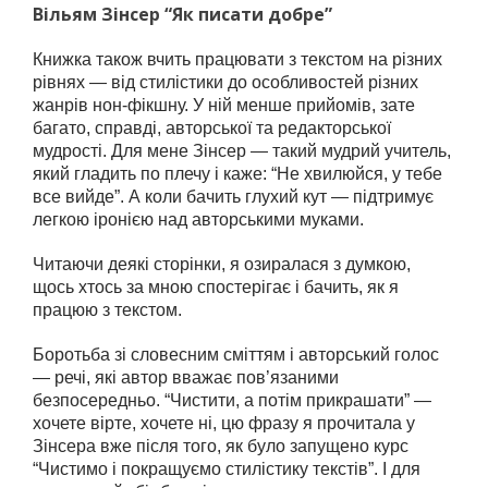
Вільям Зінсер “Як писати добре”
Книжка також вчить працювати з текстом на різних
рівнях — від стилістики до особливостей різних
жанрів нон-фікшну. У ній менше прийомів, зате
багато, справді, авторської та редакторської
мудрості. Для мене Зінсер — такий мудрий учитель,
який гладить по плечу і каже: “Не хвилюйся, у тебе
все вийде”. А коли бачить глухий кут — підтримує
легкою іронією над авторськими муками.
Читаючи деякі сторінки, я озиралася з думкою,
щось хтось за мною спостерігає і бачить, як я
працюю з текстом.
Боротьба зі словесним сміттям і авторський голос
— речі, які автор вважає пов’язаними
безпосередньо. “Чистити, а потім прикрашати” —
хочете вірте, хочете ні, цю фразу я прочитала у
Зінсера вже після того, як було запущено курс
“Чистимо і покращуємо стилістику текстів”. І для