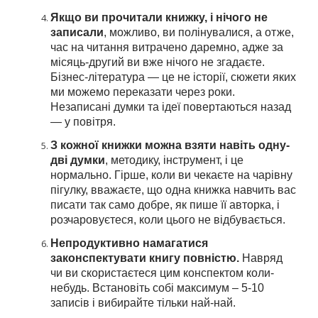
Якщо ви прочитали книжку, і нічого не
записали
, можливо, ви полінувалися, а отже,
час на читання витрачено даремно, адже за
місяць-другий ви вже нічого не згадаєте.
Бізнес-література — це не історії, сюжети яких
ми можемо переказати через роки.
Незаписані думки та ідеї повертаються назад
— у повітря.
З кожної книжки можна взяти навіть одну-
дві думки
, методику, інструмент, і це
нормально. Гірше, коли ви чекаєте на чарівну
пігулку, вважаєте, що одна книжка навчить вас
писати так само добре, як пише її авторка, і
розчаровуєтеся, коли цього не відбувається.
Непродуктивно намагатися
законспектувати книгу повністю.
Навряд
чи ви скористаєтеся цим конспектом коли-
небудь. Встановіть собі максимум – 5-10
записів і вибирайте тільки най-най.