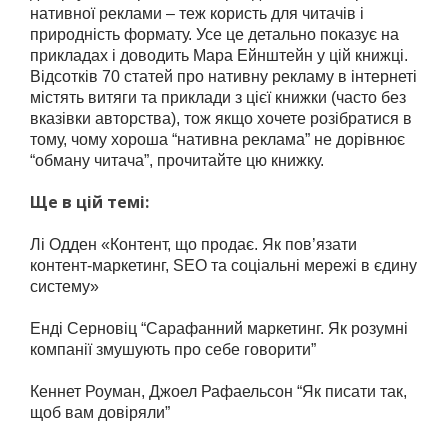
нативної реклами – теж користь для читачів і
природність формату. Усе це детально показує на
прикладах і доводить Мара Ейнштейн у цій книжці.
Відсотків 70 статей про нативну рекламу в інтернеті
містять витяги та приклади з цієї книжки (часто без
вказівки авторства), тож якщо хочете розібратися в
тому, чому хороша “нативна реклама” не дорівнює
“обману читача”, прочитайте цю книжку.
Ще в цій темі:
Лі Одден
«Контент, що продає. Як пов’язати
контент-маркетинг, SEO та соціальні мережі в єдину
систему»
Енді Серновіц “Сарафанний маркетинг. Як розумні
компанії змушують про себе говорити”
Кеннет Роуман, Джоел Рафаельсон “Як писати так,
щоб вам довіряли”