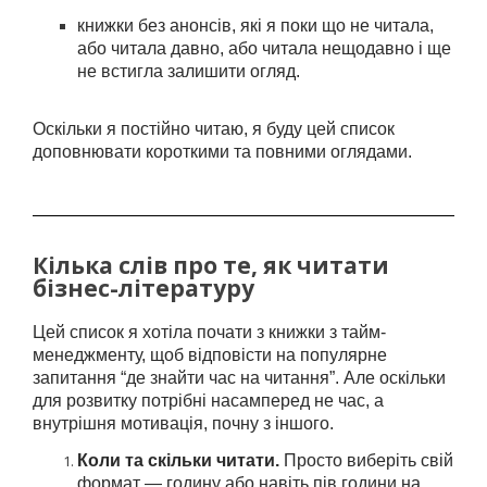
книжки без анонсів, які я поки що не читала,
або читала давно, або читала нещодавно і ще
не встигла залишити огляд.
Оскільки я постійно читаю, я буду цей список
доповнювати короткими та повними оглядами.
Кілька слів про те, як читати
бізнес-літературу
Цей список я хотіла почати з книжки з тайм-
менеджменту, щоб відповісти на популярне
запитання “де знайти час на читання”. Але оскільки
для розвитку потрібні насамперед не час, а
внутрішня мотивація, почну з іншого.
Коли та скільки читати.
Просто виберіть свій
формат — годину або навіть пів години на