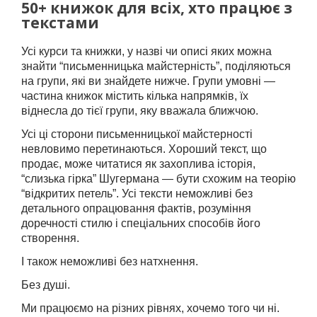
50+ книжок для всіх, хто працює з
текстами
Усі курси та книжки, у назві чи описі яких можна
знайти “письменницька майстерність”, поділяються
на групи, які ви знайдете нижче. Групи умовні —
частина книжок містить кілька напрямків, їх
віднесла до тієї групи, яку вважала ближчою.
Усі ці сторони письменницької майстерності
невловимо перетинаються. Хороший текст, що
продає, може читатися як захоплива історія,
“слизька гірка” Шугермана — бути схожим на теорію
“відкритих петель”. Усі тексти неможливі без
детального опрацювання фактів, розуміння
доречності стилю і спеціальних способів його
створення.
І також неможливі без натхнення.
Без душі.
Ми працюємо на різних рівнях, хочемо того чи ні.