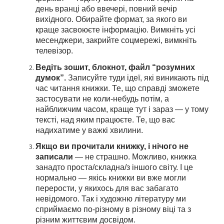
день вранці або ввечері, повний вечір
вихідного. Обирайте формат, за якого ви
краще засвоюєте інформацію. Вимкніть усі
месенджери, закрийте соцмережі, вимкніть
телевізор.
Ведіть зошит, блокнот, файл “розумних
думок”.
Записуйте туди ідеї, які виникають під
час читання книжки. Те, що справді зможете
застосувати не коли-небудь потім, а
найближчим часом, краще тут і зараз — у тому
тексті, над яким працюєте. Те, що вас
надихатиме у важкі хвилини.
Якщо ви прочитали книжку, і нічого не
записали
— не страшно. Можливо, книжка
занадто проста/складна/з іншого світу. І це
нормально — якісь книжки ви вже могли
перерости, у якихось для вас забагато
невідомого. Так і художню літературу ми
сприймаємо по-різному в різному віці та з
різним життєвим досвідом.