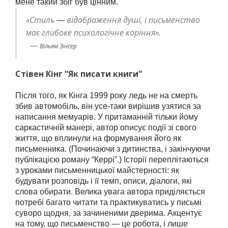
мене такий збіг був цінним.
«Стиль
відображення душі, і письменство
—
має глибоке психологічне коріння».
—
Вільям Зінсер
Стівен Кінг “Як писати книги”
Після того, як Кінга 1999 року ледь не на смерть
збив автомобіль, він усе-таки вирішив узятися за
написання мемуарів. У притаманній тільки йому
саркастичній манері, автор описує події зі свого
життя, що вплинули на формування його як
письменника. (Починаючи з дитинства, і закінчуючи
публікацією роману “Керрі”.) Історії переплітаються
з уроками письменницької майстерності: як
будувати розповідь і її темп, описи, діалоги, які
слова обирати. Велика увага автора приділяється
потребі багато читати та практикуватись у письмі
суворо щодня, за зачиненими дверима. Акцентує
на тому, що письменство — це робота, і лише