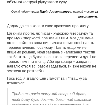
об’ємної каструлі рідкуватого супу.
Огляд підготувала
Марія Алісултанова
, повний текст
за
посиланням
.
Додам до слів колеги своє враження про книгу.
Ця книга про те, як писати художню літературу та
про муки творчості, пов’язані з цим. Але для мене
як копірайтера вона виявилася корисною, і навіть
терапевтичною, і ось чому. Навіть якщо ми не
пишемо романи, іноді завдань з написання текстів
так багато, що буквально ніколи перевести дух. І це
триває тижні та місяці. Або ще краще – завдання
навалюються всі разом і здається, ти вже ніколи не
зможеш це розгребти.
І ось тоді я згадую Енн Ламотт та її “пташку за
пташкою”:
Тридцять років тому мій старший брат,
тоді йому було десять, бився над шкільним