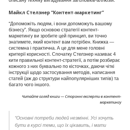
описану техніку вигадування заголовків-аллюзій.
Майкл Стелзнер “Контент-маркетинг”
“Допоможіть людям, і вони допоможуть вашому
бізнесу”. Якщо основою стратегії контент-
маркетингу ви зробите цей принцип, ви точно
знатимете, який контент вам потрібен. Книжка —
системна і практична. А це для мене головні
критерії корисності. Спочатку Стелзнер називає 4
кити правильної контент-стратегії, а потім розбирає
кожного з них буквально по кісточках, даючи чіткі
інструкції щодо застосування методів, написання
статей (аж до структури найпопулярніших типів) та
багато чого іншого.
Читайте огляд книги — Сторонні експерти в контент-
маркетингу
“Основні потреби людей незмінні. Усі хочуть
бути в курсі теми, що їх цікавить, і мати