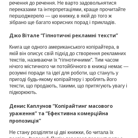
речення до речення. Не варто задовольнятися
переказами та інтерпретаціями, краще прочитайте
першоджерело — цю книжку, в якій до того ж
зібрано ще багато корисних порад і прикладів.
Джо Вітале “Гіпнотичні рекламні тексти”
Книга ще одного американського копірайтера, в
якій він описує свій підхід до створення рекламних
текстів, називаючи їх “гіпнотичними”. Тим часом
нічого містичного чи потойбічного в книжці немає —
розумні поради та ідеї для роботи, що стануть у
пригоді будь-якому копірайтеру і зроблять його
тексти, що продають, такими, що притягують увагу і
підкорюють.
Денис Каплунов “Копірайтинг масового
ураження” та “Ефективна комерційна
пропозиція”
Не стану розділяти ці дві книжки, бо читала їх