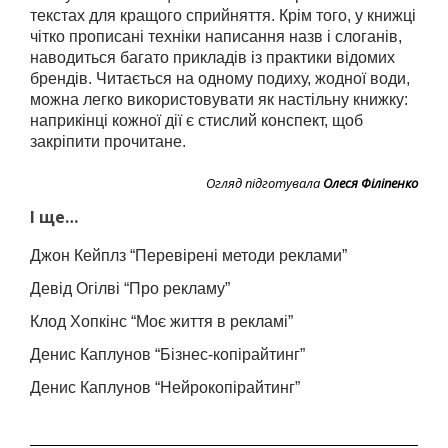
текстах для кращого сприйняття. Крім того, у книжці
чітко прописані техніки написання назв і слоганів,
наводиться багато прикладів із практики відомих
брендів. Читається на одному подиху, жодної води,
можна легко використовувати як настільну книжку:
наприкінці кожної дії є стислий конспект, щоб
закріпити прочитане.
Огляд підготувала
Олеся Філіпенко
І ще…
Джон Кейплз “Перевірені методи реклами”
Девід Огілві “Про рекламу”
Клод Хопкінс “Моє життя в рекламі”
Денис Каплунов “Бізнес-копірайтинг”
Денис Каплунов “Нейрокопірайтинг”