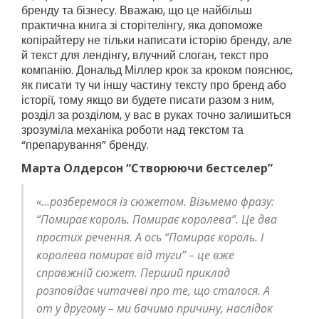
бренду та бізнесу. Вважаю, що це найбільш
практична книга зі сторітелінгу, яка допоможе
копірайтеру не тільки написати історію бренду, але
й текст для лендінгу, влучний слоган, текст про
компанію. Дональд Міллер крок за кроком пояснює,
як писати ту чи іншу частину тексту про бренд або
історії, тому якщо ви будете писати разом з ним,
розділ за розділом, у вас в руках точно залишиться
зрозуміла механіка роботи над текстом та
“препарування” бренду.
Марта Олдерсон “Створюючи бестселер”
«…розберемося із сюжетом. Візьмемо фразу:
“Помирає король. Помирає королева”. Це два
простих речення. А ось “Помирає король. І
королева помирає від туги” – це вже
справжній сюжет. Перший приклад
розповідає читачеві про те, що сталося. А
от у другому – ми бачимо причину, наслідок