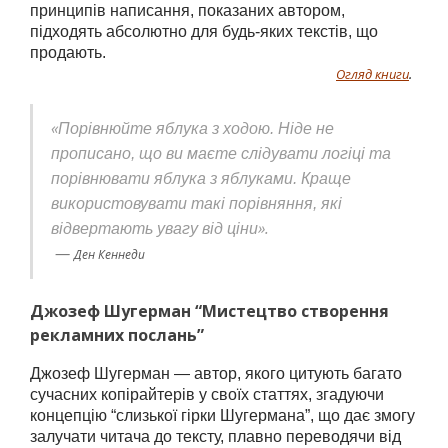
принципів написання, показаних автором,
підходять абсолютно для будь-яких текстів, що
продають.
Огляд книги
.
«
Порівнюйте яблука з ходою. Ніде не
прописано, що ви маєте слідувати логіці та
порівнювати яблука з яблуками. Краще
використовувати такі порівняння, які
».
відвертають увагу від ціни
—
Ден Кеннеди
Джозеф Шугерман “Мистецтво створення
рекламних послань”
Джозеф Шугерман — автор, якого цитують багато
сучасних копірайтерів у своїх статтях, згадуючи
концепцію “слизької гірки Шугермана”, що дає змогу
залучати читача до тексту, плавно переводячи від