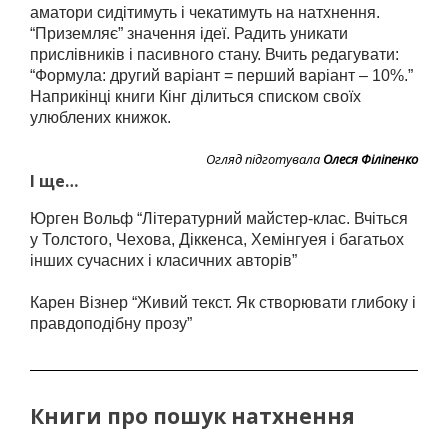
аматори сидітимуть і чекатимуть на натхнення.
“Приземляє” значення ідеї. Радить уникати
прислівників і пасивного стану. Вчить редагувати:
“Формула: другий варіант = перший варіант – 10%.”
Наприкінці книги Кінг ділиться списком своїх
улюблених книжок.
Огляд підготувала
Олеся Філіпенко
І ще…
Юрген Вольф “Літературний майстер-клас. Вчіться
у Толстого, Чехова, Діккенса, Хемінгуея і багатьох
інших сучасних і класичних авторів”
Карен Візнер “Живий текст. Як створювати глибоку і
правдоподібну прозу”
Книги про пошук натхнення