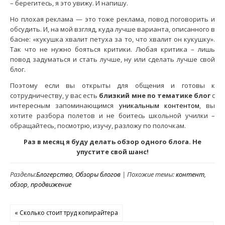
– берегитесь, я это увижу. И напишу.
Но плохая реклама — это тоже реклама, повод поговорить и
обсудить. И, на мой взгляд, куда лучше варианта, описанного в
басне: «кукушка хвалит петуха за то, что хвалит он кукушку».
Так что не нужно бояться критики. Любая критика – лишь
повод задуматься и стать лучше, ну или сделать лучше свой
блог.
Поэтому если вы открыты для общения и готовы к
сотрудничеству, у вас есть
близкий мне по тематике блог
с
интересным запоминающимся
уникальным контентом
, вы
хотите разбора полетов и не боитесь школьной училки –
обращайтесь, посмотрю, изучу, разложу по полочкам.
Раз в месяц я буду делать обзор одного блога. Не
упустите свой шанс!
Разделы:
Блогерство
,
Обзоры блогов
| Похожие темы:
контент
,
обзор
,
продвижение
« Сколько стоит труд копирайтера