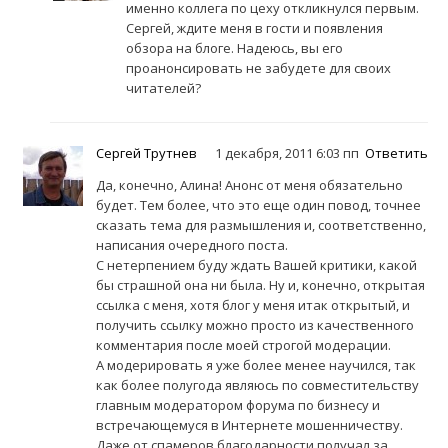
именно коллега по цеху откликнулся первым.
Сергей, ждите меня в гости и появления
обзора на блоге. Надеюсь, вы его
проанонсировать не забудете для своих
читателей?
Сергей Трутнев
1 декабря, 2011 6:03 пп
Ответить
Да, конечно, Алина! Анонс от меня обязательно
будет. Тем более, что это еще один повод, точнее
сказать тема для размышления и, соответственно,
написания очередного поста.
С нетерпением буду ждать Вашей критики, какой
бы страшной она ни была. Ну и, конечно, открытая
ссылка с меня, хотя блог у меня итак открытый, и
получить ссылку можно просто из качественного
комментария после моей строгой модерации.
А модерировать я уже более менее научился, так
как более полугода являюсь по совместительству
главным модератором форума по бизнесу и
встречающемуся в Интернете мошенничеству.
Даже от спамеров благодарности получал за