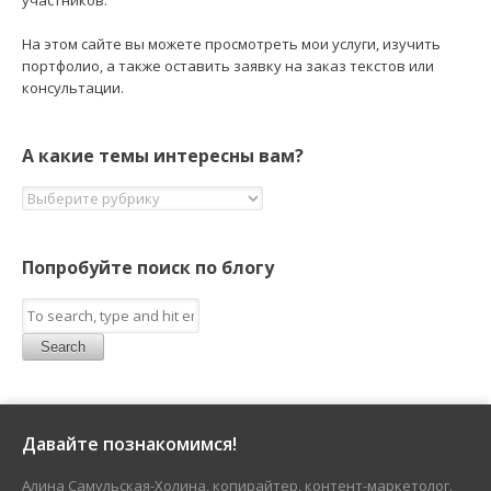
участников.
На этом сайте вы можете просмотреть мои услуги, изучить
портфолио, а также оставить заявку на заказ текстов или
консультации.
А какие темы интересны вам?
А
какие
темы
интересны
Попробуйте поиск по блогу
вам?
Search
Давайте познакомимся!
Алина Самульская-Холина, копирайтер, контент-маркетолог.